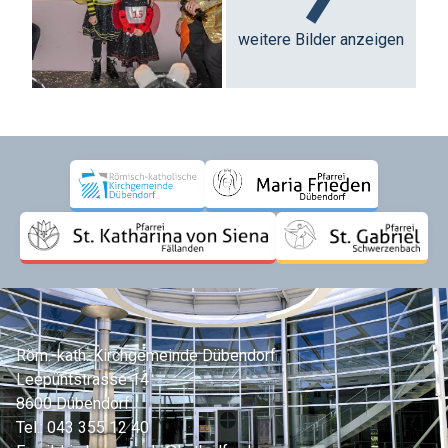
weitere Bilder anzeigen
Röm.-kath. Kirchgemeinde Dübendorf
Leepüntstrasse 14
8600 Dübendorf
Tel.:
043 355 12 40