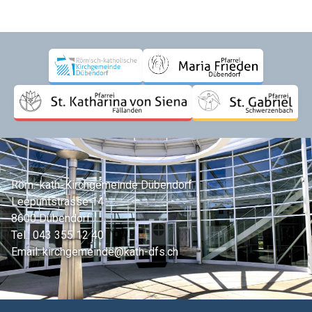
Röm.-kath. Kirchgemeinde Dübendorf
Leepüntstrasse 14
8600 Dübendorf
Tel.:
043 355 12 40
Email:
kirchgemeinde@kath-dfs.ch