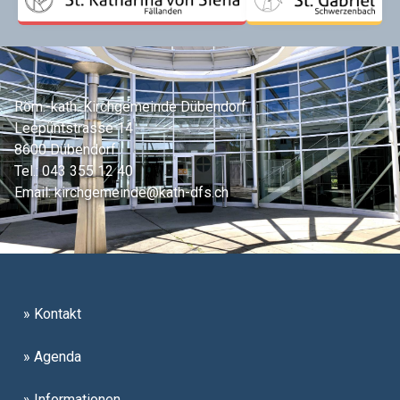
Röm.-kath. Kirchgemeinde Dübendorf
Leepüntstrasse 14
8600 Dübendorf
Tel.:
043 355 12 40
Email:
kirchgemeinde@kath-dfs.ch
» Kontakt
» Agenda
» Informationen