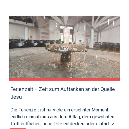
Auftanken ein. Freunde treffen, Eis essen, baden
gehen und abends lange draussen bleiben, all das
gehört zum Sommer einfach dazu. Wir können neue
Kraft schöpfen, die Seele baumeln lassen und
unvergessliche Erinnerungen sammeln. So sind
Sommerferien sind mehr als nur schulfrei, sie sind
eine wohlverdiente Pause für Herz und Kopf. Möge
Gott Sie in dieser besonderen Zeit begleiten, auf all
Ihren Wegen an Ihrer Seite sein und Sie wohlbehalten
und gestärkt nach Hause zurückkehren lassen. Wenn
dunkle Wolken oder Sorgen aufziehen, schenke ER
Ihnen Sonne im Herzen, damit Sie diese Zeit fröhlich
und unbeschwert geniessen können. Wir wünschen
Ferienzeit – Zeit zum Auftanken an der Quelle
allen einen wunderschönen Sommer und erholsame
Jesu
Ferien!
Die Ferienzeit ist für viele ein ersehnter Moment:
endlich einmal raus aus dem Alltag, dem gewohnten
Trott entfliehen, neue Orte entdecken oder einfach zur