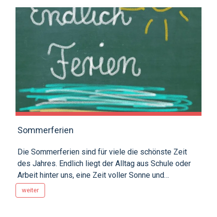
Sommerferien
Die Sommerferien sind für viele die schönste Zeit
des Jahres. Endlich liegt der Alltag aus Schule oder
Arbeit hinter uns, eine Zeit voller Sonne und
Abenteuer beginnt. — Ob am Meer, in den Bergen oder
weiter
ganz entspannt zu Hause im Garten: Die langen,
warmen Tage laden zum Träumen, Geniessen und